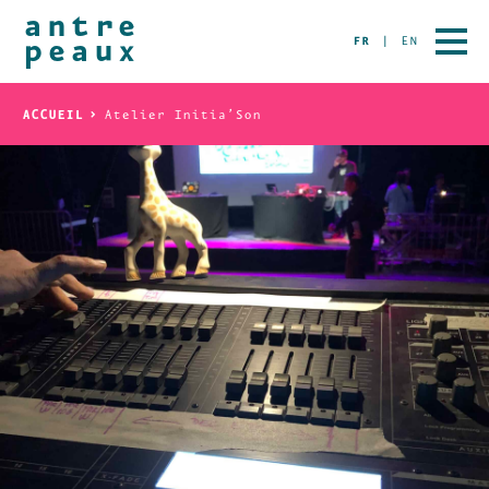
FR
EN
ACCUEIL
Atelier Initia’Son