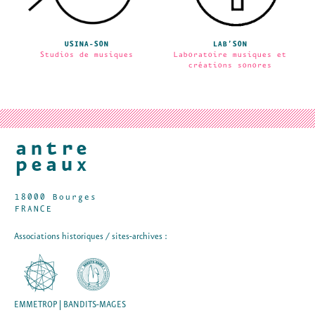
USINA-SON
LAB’SON
Studios de musiques
Laboratoire musiques et
créations sonores
18000 Bourges
FRANCE
Associations historiques / sites-archives :
EMMETROP | BANDITS-MAGES