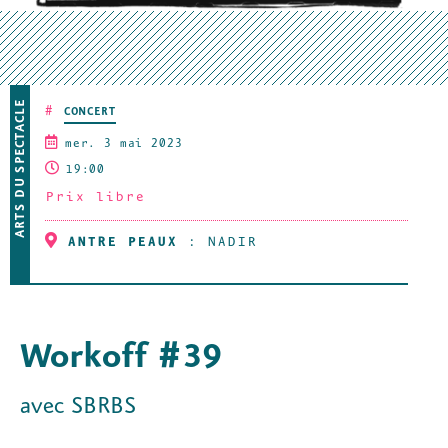
ARTS DU SPECTACLE
#
CONCERT
mer. 3 mai 2023
19:00
Prix libre
ANTRE PEAUX
:
NADIR
Workoff #39
avec SBRBS