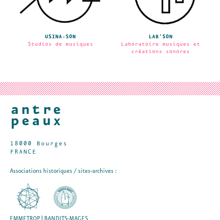
USINA-SON
LAB’SON
Studios de musiques
Laboratoire musiques et
créations sonores
18000 Bourges
FRANCE
Associations historiques / sites-archives :
EMMETROP | BANDITS-MAGES