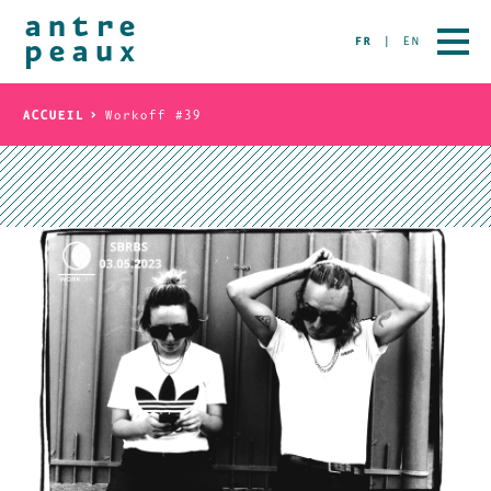
FR
EN
ACCUEIL
Workoff #39