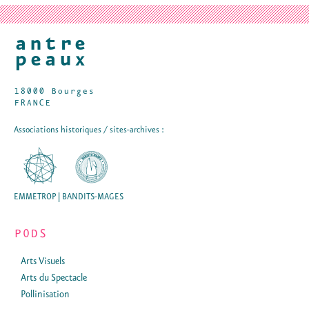
18000 Bourges
FRANCE
Associations historiques / sites-archives :
EMMETROP | BANDITS-MAGES
PODS
Arts Visuels
Arts du Spectacle
Pollinisation