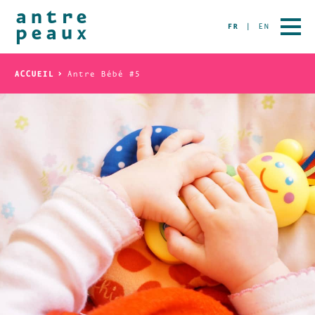
FR
EN
ACCUEIL
Antre Bébé #5