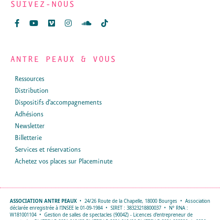
SUIVEZ-NOUS
ANTRE PEAUX & VOUS
Ressources
Distribution
Dispositifs d’accompagnements
Adhésions
Newsletter
Billetterie
Services et réservations
Achetez vos places sur Placeminute
ASSOCIATION ANTRE PEAUX
• 24/26 Route de la Chapelle, 18000 Bourges • Association
déclarée enregistrée à l'INSEE le 01-09-1984 • SIRET : 38323218800037 • N° RNA :
W181001104 • Gestion de salles de spectacles (9004Z) - Licences d’entrepreneur de