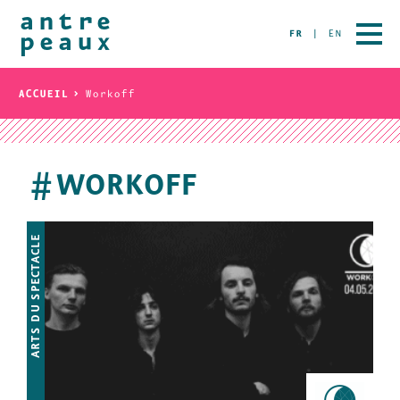
FR
EN
ACCUEIL
Workoff
WORKOFF
#
ARTS DU SPECTACLE