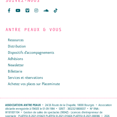
SUIVEZ-NOUS
ANTRE PEAUX & VOUS
Ressources
Distribution
Dispositifs d’accompagnements
Adhésions
Newsletter
Billetterie
Services et réservations
Achetez vos places sur Placeminute
ASSOCIATION ANTRE PEAUX
• 24/26 Route de la Chapelle, 18000 Bourges • Association
déclarée enregistrée à l'INSEE le 01-09-1984 • SIRET : 38323218800037 • N° RNA :
W181001104 • Gestion de salles de spectacles (9004Z) - Licences d’entrepreneur de
spectacle : PLATESV-R-2021-010423 PLATESV-R-2021-010426 PLATESV-R-2021-008386 | 2026