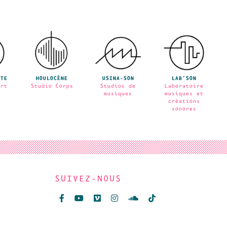
TE
HOULOCÈNE
USINA-SON
LAB’SON
rt
Studio Corps
Studios de
Laboratoire
musiques
musiques et
créations
sonores
SUIVEZ-NOUS