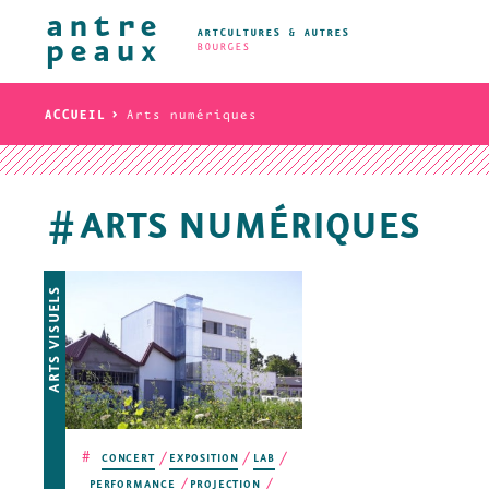
ARTCULTURES & AUTRES
BOURGES
ACCUEIL
Arts numériques
ARTS NUMÉRIQUES
#
ARTS VISUELS
#
CONCERT
EXPOSITION
LAB
PERFORMANCE
PROJECTION