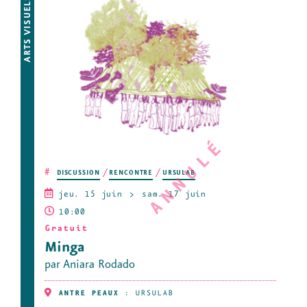
ATELIERS
ARTS VISUELS
ANNULÉ
#
DISCUSSION
RENCONTRE
URSULAB
jeu. 15 juin
sam. 17 juin
10:00
Gratuit
Minga
par Aniara Rodado
ANTRE PEAUX
:
URSULAB