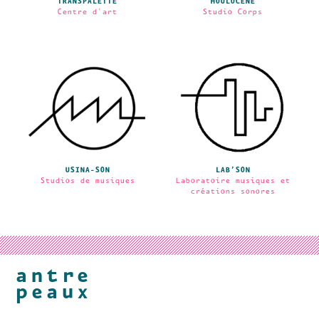
TRANSPALETTE
HOULOCÈNE
Centre d'art
Studio Corps
USINA-SON
LAB’SON
Studios de musiques
Laboratoire musiques et
créations sonores