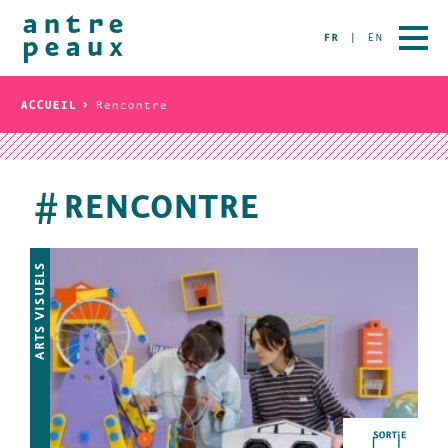
FR
EN
ACCUEIL
Rencontre
RENCONTRE
#
ARTS VISUELS