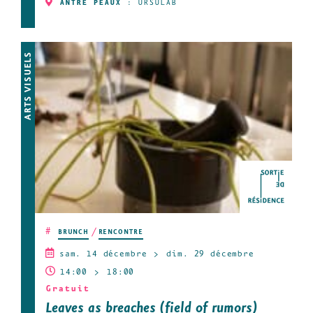
ANTRE PEAUX
:
URSULAB
ARTS VISUELS
#
BRUNCH
RENCONTRE
sam. 14 décembre
dim. 29 décembre
14:00
18:00
Gratuit
Leaves as breaches (field of rumors)