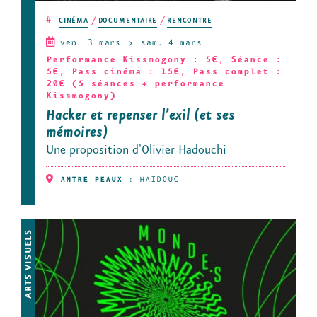
#
CINÉMA
DOCUMENTAIRE
RENCONTRE
ven. 3 mars
sam. 4 mars
Performance Kissmogony : 5€, Séance :
5€, Pass cinéma : 15€, Pass complet :
20€ (5 séances + performance
Kissmogony)
Hacker et repenser l’exil (et ses
mémoires)
Une proposition d'Olivier Hadouchi
ANTRE PEAUX
:
HAÏDOUC
ARTS VISUELS